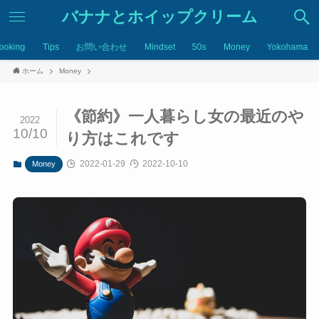
バナナとホイップクリーム
ooking
Tips
お問い合わせ
Mindset
50s
Money
Yokohama
ホーム
Money
《節約》一人暮らし女の最近のや
2022
10/10
り方はこれです
2022-01-29
2022-10-10
Money