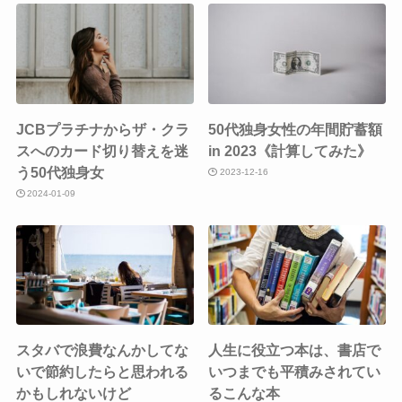
JCBプラチナからザ・クラ
50代独身女性の年間貯蓄額
スへのカード切り替えを迷
in 2023《計算してみた》
う50代独身女
2023-12-16
2024-01-09
スタバで浪費なんかしてな
人生に役立つ本は、書店で
いで節約したらと思われる
いつまでも平積みされてい
かもしれないけど
るこんな本