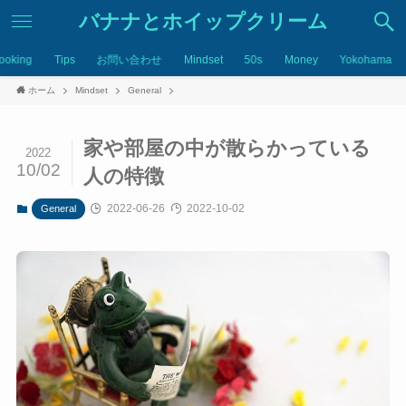
バナナとホイップクリーム
ooking
Tips
お問い合わせ
Mindset
50s
Money
Yokohama
ホーム
Mindset
General
家や部屋の中が散らかっている
2022
10/02
人の特徴
2022-06-26
2022-10-02
General