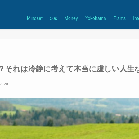
Mindset
50s
Money
Yokohama
Plants
Int
？それは冷静に考えて本当に虚しい人生
3-20