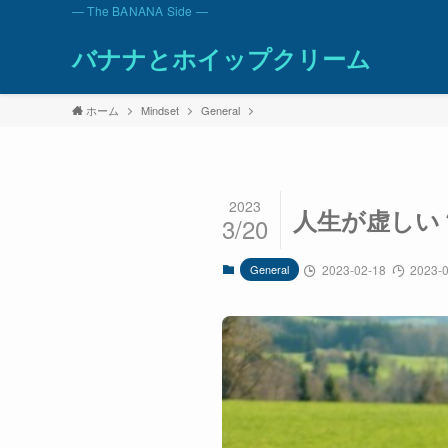
— The BANANA Side —
バナナとホイップクリーム
ホーム
Mindset
General
2023
人生が虚しい
3/20
General
2023-02-18
2023-0