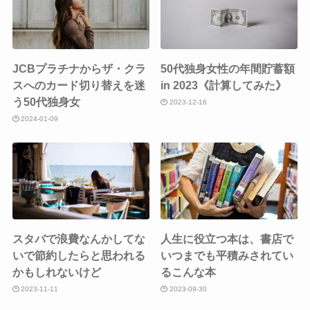
JCBプラチナからザ・クラ
50代独身女性の年間貯蓄額
スへのカード切り替えを迷
in 2023《計算してみた》
う50代独身女
2023-12-16
2024-01-09
スタバで浪費なんかしてな
人生に役立つ本は、書店で
いで節約したらと思われる
いつまでも平積みされてい
かもしれないけど
るこんな本
2023-11-11
2023-09-30