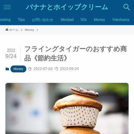
バナナとホイップクリーム
ooking
Tips
お問い合わせ
Mindset
50s
Money
Yokohama
ホーム
Money
フライングタイガーのおすすめ商
2022
9/24
品《節約生活》
2022-07-03
2022-09-24
Money