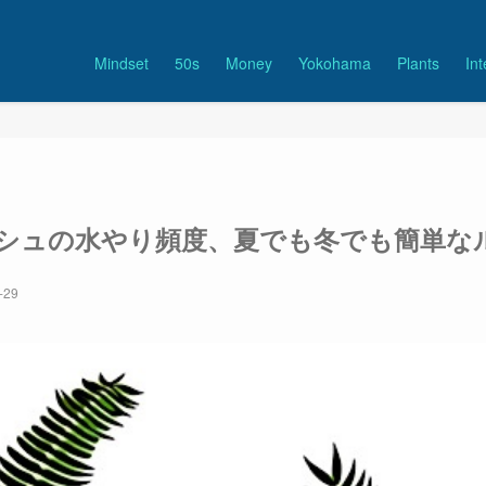
Mindset
50s
Money
Yokohama
Plants
Int
シュの水やり頻度、夏でも冬でも簡単な
-29