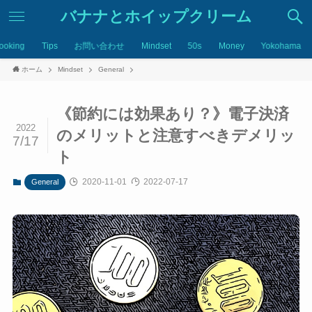
バナナとホイップクリーム
ooking
Tips
お問い合わせ
Mindset
50s
Money
Yokohama
ホーム
Mindset
General
《節約には効果あり？》電子決済
2022
のメリットと注意すべきデメリッ
7/17
ト
2020-11-01
2022-07-17
General