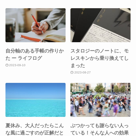
自分軸のある手帳の作りか
スタロジーのノートに、モ
た ー ライフログ
レスキンから乗り換えてし
まった
2023-09-10
2023-08-27
夏休み、大人だったらこん
ぶつかっても謝らない人っ
な風に過ごすのが正解だと
ている！そんな人への効果