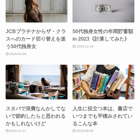
JCBプラチナからザ・クラ
50代独身女性の年間貯蓄額
スへのカード切り替えを迷
in 2023《計算してみた》
う50代独身女
2023-12-16
2024-01-09
スタバで浪費なんかしてな
人生に役立つ本は、書店で
いで節約したらと思われる
いつまでも平積みされてい
かもしれないけど
るこんな本
2023-11-11
2023-09-30