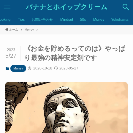
バナナとホイップクリーム
ooking
Tips
お問い合わせ
Mindset
50s
Money
Yokohama
ホーム
Money
《お金を貯めるってのは》やっぱ
2023
5/27
り最強の精神安定剤です
2020-10-18
2023-05-27
Money