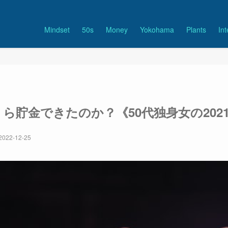
Mindset
50s
Money
Yokohama
Plants
Int
ら貯金できたのか？《50代独身女の202
2022-12-25