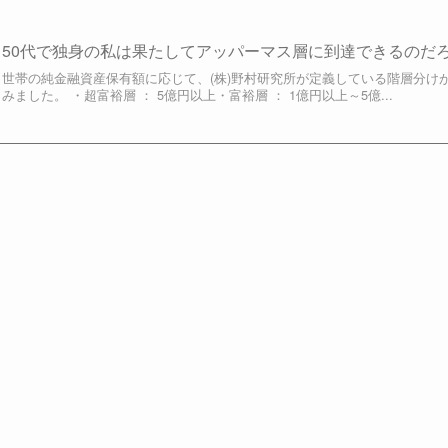
50代で独身の私は果たしてアッパーマス層に到達できるのだ
世帯の純金融資産保有額に応じて、(株)野村研究所が定義している階層分け
みました。 ・超富裕層 ： 5億円以上・富裕層 ： 1億円以上～5億...