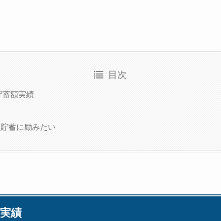
目次
貯蓄額実績
き貯蓄に励みたい
額実績