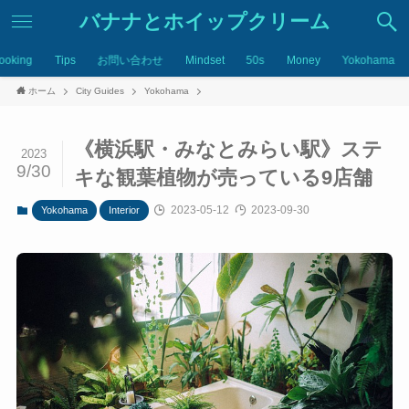
バナナとホイップクリーム
ooking
Tips
お問い合わせ
Mindset
50s
Money
Yokohama
ホーム
City Guides
Yokohama
《横浜駅・みなとみらい駅》ステ
2023
9/30
キな観葉植物が売っている9店舗
2023-05-12
2023-09-30
Yokohama
Interior