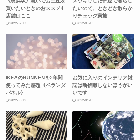
《横浜駅》急いでお土産を
スッキリした部屋で暮らし
買いたいときのおススメ4
たいので、ときどき散らか
店舗はここ
りチェック実施
2022-09-17
2022-08-16
IKEAのRUNNENを2年間
お気に入りのインテリア雑
使ってみた感想《ベランダ
誌は断捨離しないほうがい
パネル》
いです
2022-05-12
2022-04-16