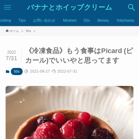
バナナとホイップクリーム
ooking
Tips
お問い合わせ
Mindset
50s
Money
Yokohama
ホーム
50s
《冷凍食品》もう食事はPicard (ピ
2022
7/31
カール)でいいやと思ってます
2021-09-27
2022-07-31
50s