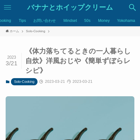
バナナとホイップクリーム
ooking
Tips
お問い合わせ
Mindset
50s
Money
Yokohama
ホーム
Solo-Cooking
《体力落ちてるときの一人暮らし
2023
自炊》洋風おじや《簡単ずぼらレ
3/21
シピ》
2023-03-21
2023-03-21
Solo-Cooking