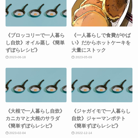
《ブロッコリーで一人暮ら
《一人暮らしで食費がやば
し自炊》オイル蒸し《簡単
い》だからホットケーキを
ずぼらレシピ》
大量にストック
2023-06-18
2023-05-09
《大根で一人暮らし自炊》
《ジャガイモで一人暮らし
カニカマと大根のサラダ
自炊》ジャーマンポテト
《簡単ずぼらレシピ》
《簡単ずぼらレシピ》
2023-02-04
2022-12-14