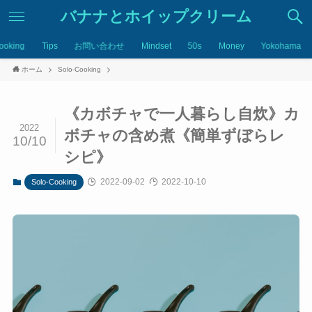
バナナとホイップクリーム
ooking
Tips
お問い合わせ
Mindset
50s
Money
Yokohama
ホーム
Solo-Cooking
《カボチャで一人暮らし自炊》カ
2022
ボチャの含め煮《簡単ずぼらレ
10/10
シピ》
2022-09-02
2022-10-10
Solo-Cooking