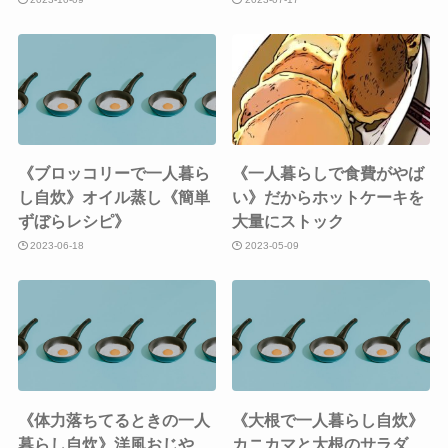
《ブロッコリーで一人暮ら
《一人暮らしで食費がやば
し自炊》オイル蒸し《簡単
い》だからホットケーキを
ずぼらレシピ》
大量にストック
2023-06-18
2023-05-09
《体力落ちてるときの一人
《大根で一人暮らし自炊》
暮らし自炊》洋風おじや
カニカマと大根のサラダ