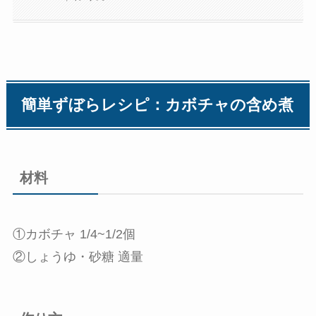
簡単ずぼらレシピ：カボチャの含め煮
材料
①カボチャ 1/4~1/2個
②しょうゆ・砂糖 適量