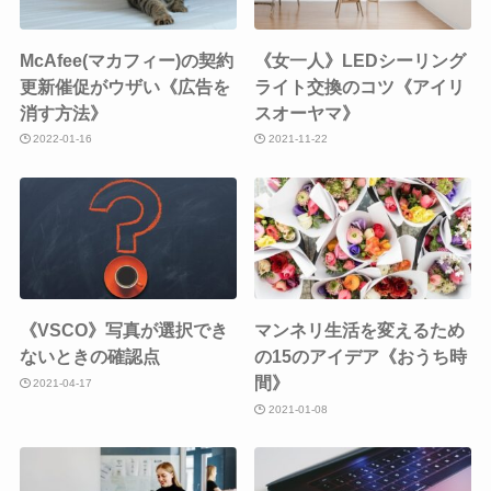
McAfee(マカフィー)の契約
《女一人》LEDシーリング
更新催促がウザい《広告を
ライト交換のコツ《アイリ
消す方法》
スオーヤマ》
2022-01-16
2021-11-22
《VSCO》写真が選択でき
マンネリ生活を変えるため
ないときの確認点
の15のアイデア《おうち時
間》
2021-04-17
2021-01-08