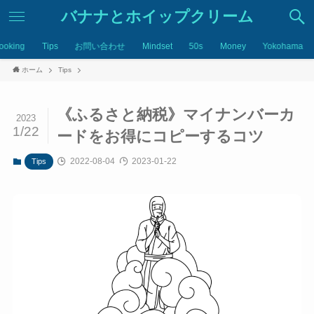
バナナとホイップクリーム
ooking
Tips
お問い合わせ
Mindset
50s
Money
Yokohama
ホーム
Tips
《ふるさと納税》マイナンバーカ
2023
1/22
ードをお得にコピーするコツ
2022-08-04
2023-01-22
Tips