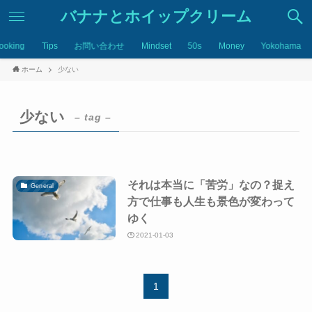
バナナとホイップクリーム
ooking
Tips
お問い合わせ
Mindset
50s
Money
Yokohama
ホーム
少ない
少ない
– tag –
それは本当に「苦労」なの？捉え
General
方で仕事も人生も景色が変わって
ゆく
2021-01-03
1